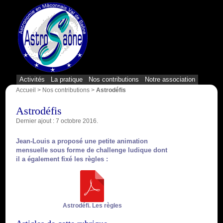
{1}
Activités
La pratique
Nos contributions
Notre association
Accueil
>
Nos contributions
>
Astrodéfis
Astrodéfis
Dernier ajout : 7 octobre 2016.
Jean-Louis a proposé une petite animation
mensuelle sous forme de
challenge ludique
dont
il a également fixé les règles :
Astrodéfi. Les règles