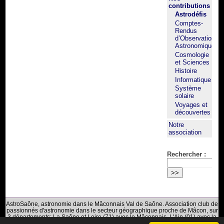
contributions
Astrodéfis
Comptes-
Rendus
d’Observation
Astronomique
Cosmologie
et Sciences
Histoire
Informatique
Système
solaire
Voyages et
découvertes
Notre
association
Rechercher :
AstroSaône, astronomie dans le Mâconnais Val de Saône. Association club de
passionnés d'astronomie dans le secteur géographique proche de Mâcon, sur
3 départements: La Saône et Loire (71) avec le Mâconnais, L'Ain (01) avec la
Bresse du Val de Saône et Le Rhône (69) avec le Beaujolais.