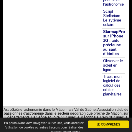
l’astronomie
Script
Stellarium :
Le sytème
solaire
StarmapPro
sur iPhone
3G : aide
précieuse
au saut
d’étoiles
Observer le
soleil en
ligne
Trabi, mon
logiciel de
calcul des
orbites
planétaires
AstroSaône, astronomie dans le Mâconnais Val de Saône. Association club de
passionnés d'astronomie dans le secteur géographique proche de Mâcon, sur
3 départements: La Saône et Loire (71) avec le Mâconnais, L'Ain (01) avec la
Bresse du Val de Saône et Le Rhône (69) avec le Beaujolais.
En poursuivant votre navigation sur ce site, vous acceptez
JE COMPRENDS
l'utilisation de cookies ou autres traceurs pour réaliser des
Mentions Légales
|
Plan du site
|
RSS 2.0
statistiques de visites.