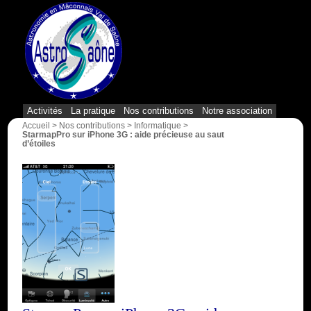
{1}
Activités
La pratique
Nos contributions
Notre association
Accueil
>
Nos contributions
>
Informatique
>
StarmapPro sur iPhone 3G : aide précieuse au saut
d’étoiles