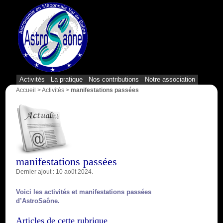
{1}
Activités
La pratique
Nos contributions
Notre association
Accueil
>
Activités
>
manifestations passées
manifestations passées
Dernier ajout : 10 août 2024.
Voici les activités et manifestations passées
d’AstroSaône.
Articles de cette rubrique