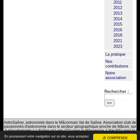
2011
2012
2013
2014
2015
2016
2018
2021
2023
La pratique
Nos
contributions
Notre
association
Rechercher :
AstroSaône, astronomie dans le Mâconnais Val de Saône. Association club de
passionnés d'astronomie dans le secteur géographique proche de Mâcon, sur
3 départements: La Saône et Loire (71) avec le Mâconnais, L'Ain (01) avec la
Bresse du Val de Saône et Le Rhône (69) avec le Beaujolais.
En poursuivant votre navigation sur ce site, vous acceptez
JE COMPRENDS