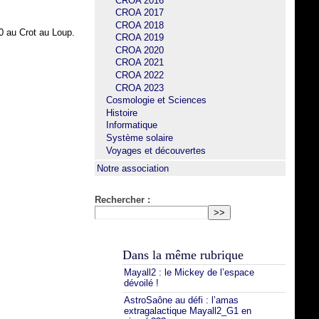
CROA 2016
CROA 2017
CROA 2018
0 au Crot au Loup.
CROA 2019
CROA 2020
CROA 2021
CROA 2022
CROA 2023
Cosmologie et Sciences
Histoire
Informatique
Système solaire
Voyages et découvertes
Notre association
Rechercher :
Dans la même rubrique
Mayall2 : le Mickey de l’espace
dévoilé !
AstroSaône au défi : l’amas
extragalactique Mayall2_G1 en