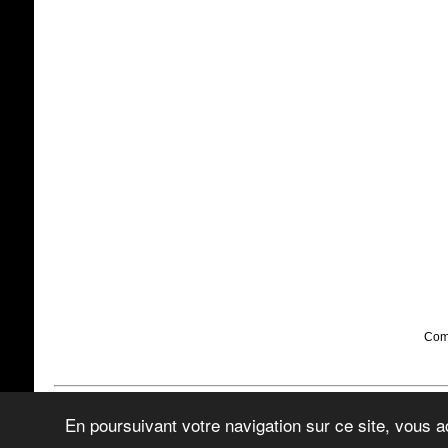
Comp
AstroSaône, astronomie dans le Mâconnais Val de Saône. Association club 
En poursuivant votre navigation sur ce site, vous ac