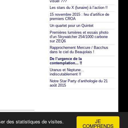
visuel ???
Les stars du X (lunaire) à l’action !!
15 novembre 2015 : feu d’artifice de
premiers CROA
Un quartet pour un Quintet
Premières lumières et essais photo
d’un Skywatcher 254/1000 carbone
sur ZEQ6
Rapprochement Mercure / Bacchus
dans le ciel du Beaujolais !
De l’urgence de la
contemplation... !!
Uranus et Neptune...
indiscutablement !!
Notre Star Party d’anthologie du 21
août 2015
épartements: La Saône et Loire (71) avec le Mâconnais, L'Ain (01) avec la
JE
er des statistiques de visites.
COMPRENDS