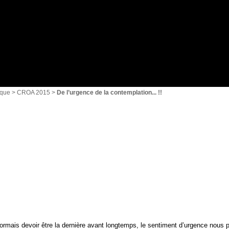
{1}
ique
>
CROA 2015
>
De l’urgence de la contemplation... !!
désormais devoir être la dernière avant longtemps, le sentiment d’urgence nous 