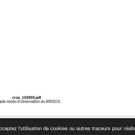
croa_150909.pdf
te-rendu d’observation du 9/9/2015
de passionnés d'astronomie dans le secteur géographique proche de Mâcon, sur 3 d
ceptez l'utilisation de cookies ou autres traceurs pour réalis
Bresse du Val de Saône et Le Rhône (69) avec le Beaujolais.
Mentions Légales
|
Plan du site
|
RSS 2.0