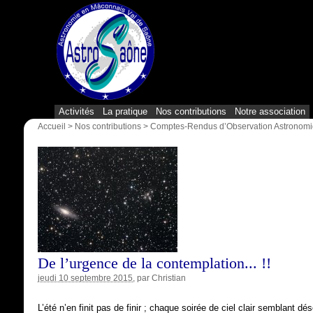
Activités
La pratique
Nos contributions
Notre association
Accueil
>
Nos contributions
>
Comptes-Rendus d’Observation Astronom
De l’urgence de la contemplation... !!
jeudi 10 septembre 2015
, par
Christian
L’été n’en finit pas de finir ; chaque soirée de ciel clair semblant 