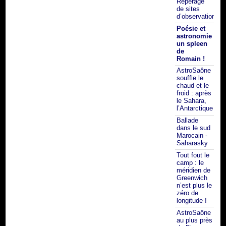
Repérage
de sites
d’observation
Poésie et
astronomie :
un spleen
de
Romain !
AstroSaône
souffle le
chaud et le
froid : après
le Sahara,
l’Antarctique !!!
Ballade
dans le sud
Marocain -
Saharasky
Tout fout le
camp : le
méridien de
Greenwich
n’est plus le
zéro de
longitude !
AstroSaône
au plus près