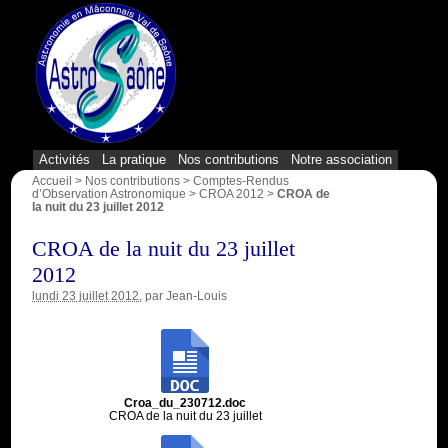
{1}
Activités
La pratique
Nos contributions
Notre association
Accueil
>
Nos contributions
>
Comptes-Rendus
d’Observation Astronomique
>
CROA 2012
>
CROA de
la nuit du 23 juillet 2012
CROA de la nuit du 23 juillet
2012
lundi 23 juillet 2012
, par
Jean-Louis
Croa_du_230712.doc
CROA de la nuit du 23 juillet