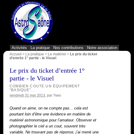
{1}
Activités
La pratique
Nos contributions
Notre association
Accueil
>
La pratique
>
Le matériel
>
Le prix du ticket
d’entrée 1° partie - le Visuel
Le prix du ticket d’entrée 1°
partie - le Visuel
COMBIEN COUTE UN ÉQUIPEMENT
"BASIQUE"...
vendredi 31 mai 2013
, par
Yves
Quand on aime, on ne compte pas... cela est
pourtant loin d’être une évidence en matière de
matériel astronomique pour l’amateur. Observer et
photographier le ciel a un cout, souvent très
variable. Ne trouvant pas de réponse, j’ai mené une