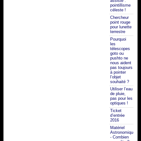
assisté :
pointillisme
céleste !
Chercheur
point rouge
pour lunette
terrestre
Pourquoi
les
télescopes
goto ou
pushto ne
nous aident
pas toujours
à pointer
l’objet
souhaité ?
Utiliser l’eau
de pluie,
pas pour les
optiques !
Ticket
d’entrée
2016
Matériel
Astronomique
- Combien