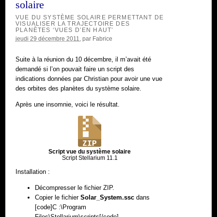
solaire
VUE DU SYSTÈME SOLAIRE PERMETTANT DE
VISUALISER LA TRAJECTOIRE DES
PLANÈTES ‘VUES D’EN HAUT’
jeudi 29 décembre 2011
, par
Fabrice
Suite à la réunion du 10 décembre, il m’avait été
demandé si l’on pouvait faire un script des
indications données par Christian pour avoir une vue
des orbites des planètes du système solaire.
Après une insomnie, voici le résultat.
Script vue du système solaire
Script Stellarium 11.1
Installation :
Décompresser le fichier ZIP.
Copier le fichier
Solar_System.ssc
dans
[code]C :\Program
Files\Stellarium\scripts[/code]