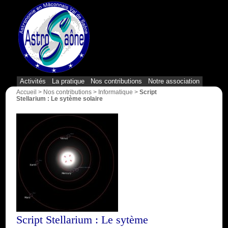
{1}
Activités
La pratique
Nos contributions
Notre association
Accueil
>
Nos contributions
>
Informatique
>
Script
Stellarium : Le sytème solaire
Script Stellarium : Le sytème