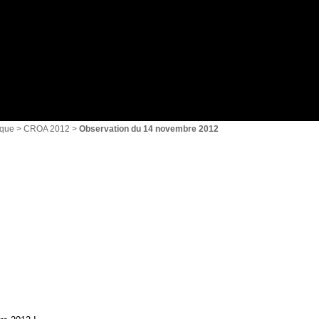
{1}
ique
>
CROA 2012
>
Observation du 14 novembre 2012