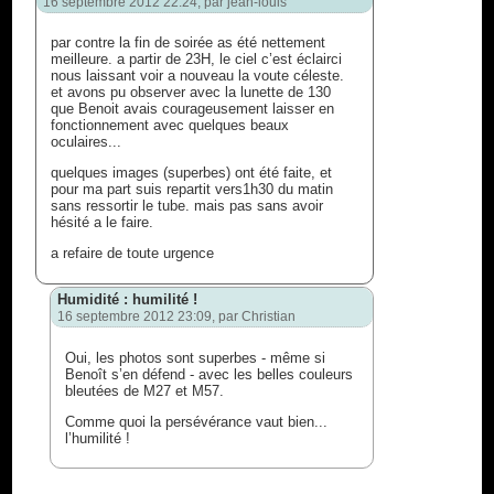
16 septembre 2012 22:24, par
jean-louis
par contre la fin de soirée as été nettement
meilleure. a partir de 23H, le ciel c’est éclairci
nous laissant voir a nouveau la voute céleste.
et avons pu observer avec la lunette de 130
que Benoit avais courageusement laisser en
fonctionnement avec quelques beaux
oculaires...
quelques images (superbes) ont été faite, et
pour ma part suis repartit vers1h30 du matin
sans ressortir le tube. mais pas sans avoir
hésité a le faire.
a refaire de toute urgence
Humidité : humilité !
16 septembre 2012 23:09, par
Christian
Oui, les photos sont superbes - même si
Benoît s’en défend - avec les belles couleurs
bleutées de M27 et M57.
Comme quoi la persévérance vaut bien...
l’humilité !