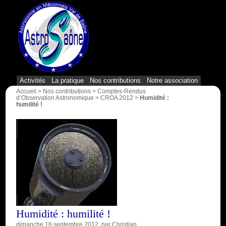
{1}
Activités
La pratique
Nos contributions
Notre association
Accueil
>
Nos contributions
>
Comptes-Rendus
d’Observation Astronomique
>
CROA 2012
>
Humidité :
humilité !
Humidité : humilité !
dimanche 16 septembre 2012
, par
Christian