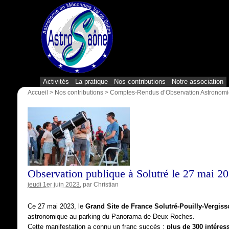
Activités
La pratique
Nos contributions
Notre association
Accueil
>
Nos contributions
>
Comptes-Rendus d’Observation Astronom
Observation publique à Solutré le 27 mai 20
jeudi 1er juin 2023
, par
Christian
Ce 27 mai 2023, le
Grand Site de France Solutré-Pouilly-Vergis
astronomique au parking du Panorama de Deux Roches.
Cette manifestation a connu un franc succès :
plus de 300 intéres