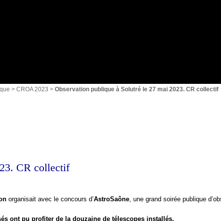
{1}
ique
>
CROA 2023
>
Observation publique à Solutré le 27 mai 2023. CR collectif
23. CR collectif
son
organisait avec le concours d’
AstroSaône
, une grand soirée publique d’ob
sés ont pu profiter de la douzaine de télescopes installés.