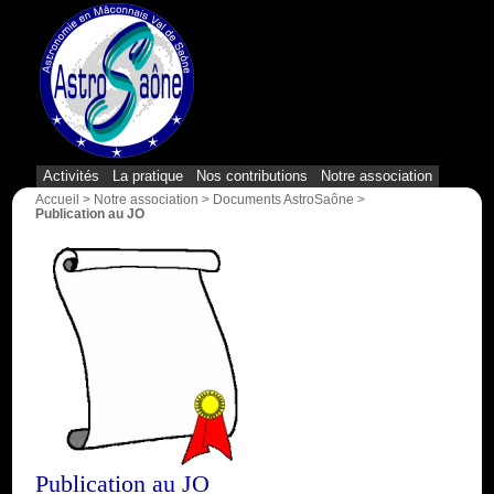
{1}
Activités
La pratique
Nos contributions
Notre association
Accueil
>
Notre association
>
Documents AstroSaône
>
Publication au JO
Publication au JO