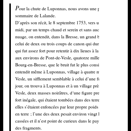
P
our la chute de Luponnas, nous avons une publication
sommaire de Lalande.
D’après son récit, le 8 septembre 1753, vers une heure après
midi, par un temps chaud et serein et sans aucune apparence d
nuage, on entendit, dans la Bresse, un grand bruit semblable à
celui de deux ou trois coups de canon qui dura fort peu, mais
qui fut assez fort pour retentir à dix lieues à la ronde. "Ce fut
aux environs de Pont-de-Vesle, quatorze milles à l’occident de
Bourg-en-Bresse, que le bruit fut le plus considérable ; on
entendit même à Luponnas, village à quatre milles de Pont-de-
Vesle, un sifflement semblable à celui d’une fusée, et le même
jour, on trouva à Luponnas et à un village près de Pont-de-
Vesle, deux masses noirâtres, d‘une ﬁgure presque ronde, mais
fort inégale, qui étaient tombées dans des terres labourées où
elles s’étaient enfoncées par leur propre poids d’un demi-pied
en terre ; l’une des deux pesait environ vingt livres ; elles furen
cassées et il n’est point de curieux dans le pays qui n’en ait un
des fragments.