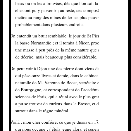
lieux où on les a trouvées, dès que l’on sait la manière dont
elles ont-pu y parvenir ; au reste, ces composés, que l’on peut
mettre au rang des mines de fer les plus pauvres, se trouvent
probablement dans plusieurs endroits.
On entendit un bruit semblable, le jour de St Pierre en 1750, dans
la basse Normandie ; et il tomba à Nicor, proche Coutenance,
une masse à peu près de la même nature que celle que je viens
de décrire, mais beaucoup plus considérable.
On peut voir à Dijon une des pierre dont viens de parler,
qui pèse onze livres et demie, dans le cabinet d‘histoire
naturelle de M. Varenne de Beost, secrétaire en chef des Etats
de Bourgogne, et correspondant de l’académie royale des
sciences de Paris, qui a réuni avec le plus grand soin tout ce qu
a pu se trouver de curieux dans la Bresse, et dans la Bourgogne
surtout dans le règne minéral.
Voilà , mon cher confrère, ce que je disois en 1753 du phénomèn
qui nous occupe ; j’étoîs jeune alors, et cependant je n’ai