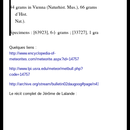
84 grams in Vienna (Naturhist. Mus.), 66 grams in Paris (Mus.
d’Hist.
Nat.).
Specimens : [63923], 6-|- grams ; [33727], 1 gram.
Quelques liens :
http://www.encyclopedia-of-
meteorites.com/meteorite.aspx?id=14757
http://www.lpi.usra.edu/meteor/metbull.php?
code=14757
http://archive.org/stream/bulletin02daugoog#page/n410/mode/1up
Le récit complet de Jérôme de Lalande :