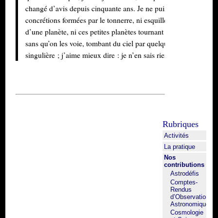
changé d’avis depuis cinquante ans. Je ne puis admettre ni
concrétions formées par le tonnerre, ni esquilles détachées
d’une planète, ni ces petites planètes tournant autour de la terre
sans qu’on les voie, tombant du ciel par quelque rencontre
singulière ; j’aime mieux dire : je n’en sais rien.
Rubriques
Activités
La pratique
Nos
contributions
Astrodéfis
Comptes-
Rendus
d’Observation
Astronomique
Cosmologie