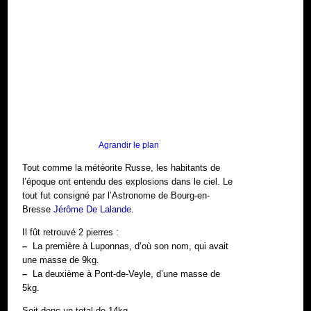
Agrandir le plan
Tout comme la météorite Russe, les habitants de
l’époque ont entendu des explosions dans le ciel. Le
tout fut consigné par l’Astronome de Bourg-en-
Bresse
Jérôme De Lalande
.
Il fût retrouvé 2 pierres :
–
La première à Luponnas, d’où son nom, qui avait
une masse de 9kg.
–
La deuxième à Pont-de-Veyle, d’une masse de
5kg.
Soit donc un total de 14kg.