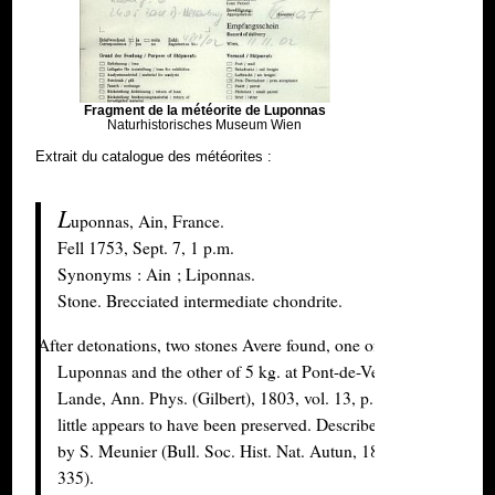
Fragment de la météorite de Luponnas
Naturhistorisches Museum Wien
Extrait du catalogue des météorites :
L
uponnas, Ain, France.
Fell 1753, Sept. 7, 1 p.m.
Synonyms : Ain ; Liponnas.
Stone. Brecciated intermediate chondrite.
After detonations, two stones Avere found, one of 9 kg. at
Luponnas and the other of 5 kg. at Pont-de-Vesle (Jerome la
Lande, Ann. Phys. (Gilbert), 1803, vol. 13, p. 343), but very
little appears to have been preserved. Described and analvsed
by S. Meunier (Bull. Soc. Hist. Nat. Autun, 1892, vol. 5, p.
335).