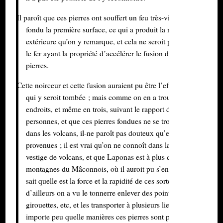
Il paroît que ces pierres ont souffert un feu très-violent, et qui en a
fondu la première surface, ce qui a produit la noirceur
extérieure qu’on y remarque, et cela ne seroit point surprenant,
le fer ayant la propriété d’accélérer le fusion des terres et des
pierres.
Cette noirceur et cette fusion auraient pu être l’effet de la foudre
qui y seroit tombée ; mais comme on en a trouvé en deux
endroits, et même en trois, suivant le rapport de quelques
personnes, et que ces pierres fondues ne se trouvent jamais que
dans les volcans, il-ne paroît pas douteux qu’elles n’en soient
provenues ; il est vrai qu’on ne connoît dans la Bresse aucun
vestige de volcans, et que Laponas est à plus de trois lieues des
montagnes du Mâconnois, où il auroit pu s’en former ; mais on
sait quelle est la force et la rapidité de ces sortes d’explosions ;
d’ailleurs on a vu le tonnerre enlever des pointes de clocher, de
girouettes, etc, et les transporter à plusieurs lieues ; ainsi, il
importe peu quelle manières ces pierres sont parvenues dans le