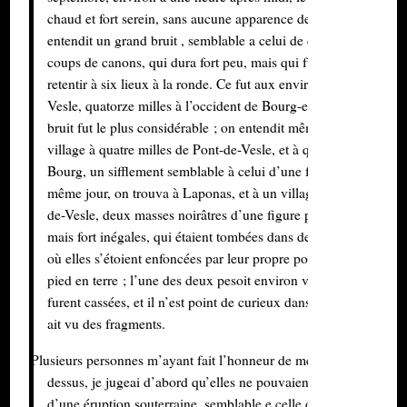
chaud et fort serein, sans aucune apparence de nuages, on
entendit un grand bruit , semblable a celui de deux ou trois
coups de canons, qui dura fort peu, mais qui fut assez fort pour
retentir à six lieux à la ronde. Ce fut aux environs de Pont-de-
Vesle, quatorze milles à l’occident de Bourg-en-Bresse, que le
bruit fut le plus considérable ; on entendit même à Laponas,
village à quatre milles de Pont-de-Vesle, et à quatorze milles de
Bourg, un sifflement semblable à celui d’une fusée ; et, le
même jour, on trouva à Laponas, et à un village près de Pont-
de-Vesle, deux masses noirâtres d’une figure presque ronde
mais fort inégales, qui étaient tombées dans des terres labourée
où elles s’étoient enfoncées par leur propre poids d’un demi
pied en terre ; l’une des deux pesoit environ vingt livres ; elles
furent cassées, et il n’est point de curieux dans le pays qui n’en
ait vu des fragments.
Plusieurs personnes m’ayant fait l’honneur de me consulter là-
dessus, je jugeai d’abord qu’elles ne pouvaient provenir que
d’une éruption souterraine, semblable e celle d’un volcan ; je