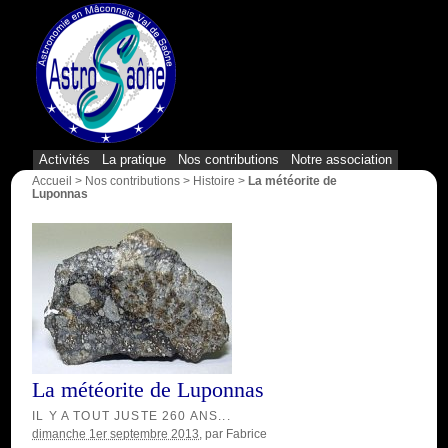
{1}
Activités
La pratique
Nos contributions
Notre association
Accueil
>
Nos contributions
>
Histoire
>
La météorite de
Luponnas
La météorite de Luponnas
IL Y A TOUT JUSTE 260 ANS...
dimanche 1er septembre 2013
, par
Fabrice