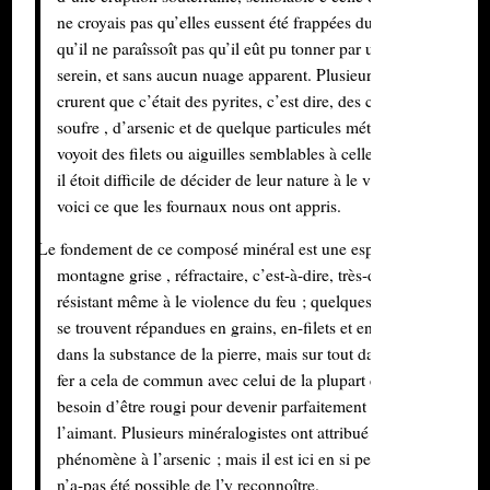
ne croyais pas qu’elles eussent été frappées du tonnerre, parce
qu’il ne paraîssoît pas qu’il eût pu tonner par un temps aussi
serein, et sans aucun nuage apparent. Plusieurs personnes
crurent que c’était des pyrites, c’est dire, des composés de
soufre , d’arsenic et de quelque particules métalliques ; on y
voyoit des filets ou aiguilles semblables à celles de l’antimoine 
il étoit difficile de décider de leur nature à le vue simple ; mais
voici ce que les fournaux nous ont appris.
Le fondement de ce composé minéral est une espèce de pierre de
montagne grise , réfractaire, c’est-à-dire, très-dure l a fusion, et
résistant même à le violence du feu ; quelques particules de fer
se trouvent répandues en grains, en-filets et en petites masses
dans la substance de la pierre, mais sur tout dans ses fentes ; ce
fer a cela de commun avec celui de la plupart des mines qu’il a
besoin d’être rougi pour devenir parfaitement attirable par
l’aimant. Plusieurs minéralogistes ont attribué la cause de ce
phénomène à l’arsenic ; mais il est ici en si petite quantité, qu’i
n’a-pas été possible de l’y reconnoître.