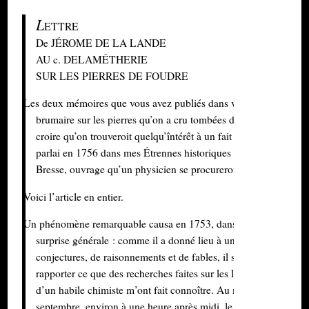
L
ETTRE
De JÉROME DE LA LANDE
AU c. DELAMÉTHERIE
SUR LES PIERRES DE FOUDRE
Les deux mémoires que vous avez publiés dans votre journal de
brumaire sur les pierres qu’on a cru tombées du ciel, m’ont fait
croire qu’on trouveroit quelqu’întérêt à un fait analogue dont je
parlai en 1756 dans mes Étrennes historiques à l’usage de
Bresse, ouvrage qu’un physicien se procureroit difficilement.
Voici l’article en entier.
Un phénomène remarquable causa en 1753, dans le Bresse, une
surprise générale : comme il a donné lieu à un grand nombre d
conjectures, de raisonnements et de fables, il sera pas inutile de
rapporter ce que des recherches faites sur les lieux et l’examen
d’un habile chimiste m’ont fait connoître. Au mois de
septembre, environ à une heure après midi, le temps étant fort