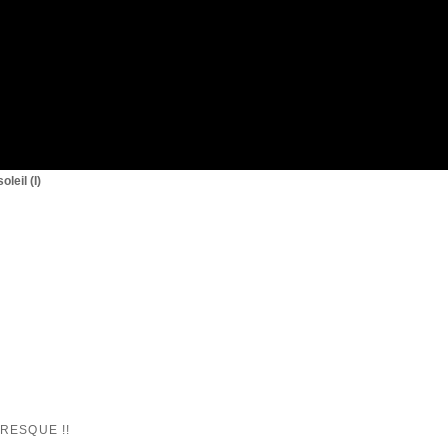
{1}
leil (I)
RESQUE !!