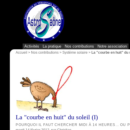
Activités
La pratique
Nos contributions
Notre association
Accueil
>
Nos contributions
>
Système solaire
>
La "courbe en huit" du so
La "courbe en huit" du soleil (I)
POURQUOI IL FAUT CHERCHER MIDI À 14 HEURES... OU P
mardi 14 février 2012
, par
Christian