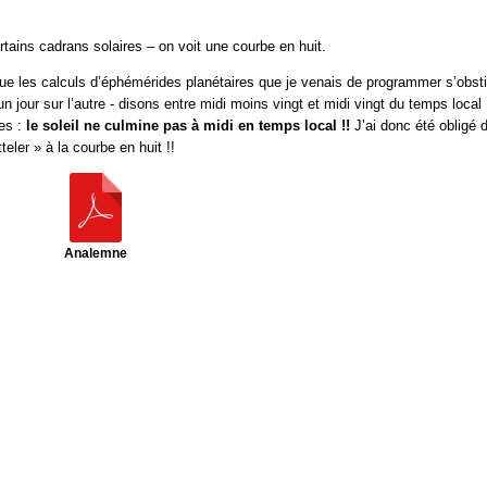
ertains cadrans solaires – on voit une courbe en huit.
 que les calculs d’éphémérides planétaires que je venais de programmer s’obst
n jour sur l’autre - disons entre midi moins vingt et midi vingt du temps local 
des :
le soleil ne culmine pas à midi en temps local !!
J’ai donc été obligé 
teler » à la courbe en huit !!
Analemne