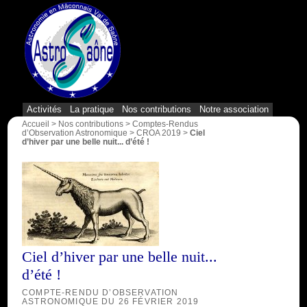
{1}
Activités
La pratique
Nos contributions
Notre association
Accueil
>
Nos contributions
>
Comptes-Rendus
d’Observation Astronomique
>
CROA 2019
>
Ciel
d’hiver par une belle nuit... d’été !
Ciel d’hiver par une belle nuit...
d’été !
COMPTE-RENDU D’OBSERVATION
ASTRONOMIQUE DU 26 FÉVRIER 2019