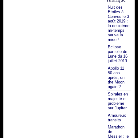
Nuit des
Etoiles à
Cenves le 3
août 2019 :
la deuxième
mi-temps
sauve la
mise !
Eclipse
partielle de
Lune du 16
juillet 2019
Apollo 11 :
50 ans
après, on
the Moon
again ?
Spirales en
majesté et
problème
sur Jupiter
Amoureux
transits
Marathon
de
Messier : le