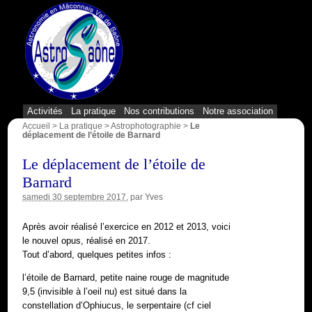
{1}
Activités
La pratique
Nos contributions
Notre association
Accueil
>
La pratique
>
Astrophotographie
>
Le
déplacement de l’étoile de Barnard
Le déplacement de l’étoile de
Barnard
samedi 30 septembre 2017
, par
Yves
Après avoir réalisé l’exercice en 2012 et 2013, voici
le nouvel opus, réalisé en 2017.
Tout d’abord, quelques petites infos :
l’étoile de Barnard, petite naine rouge de magnitude
9,5 (invisible à l’oeil nu) est situé dans la
constellation d’Ophiucus, le serpentaire (cf ciel