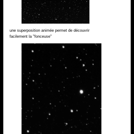
une superposition animée permet de découvrir
facilement la "fonceuse"