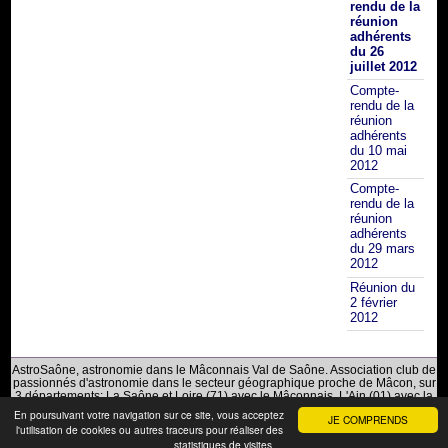
rendu de la
réunion
adhérents
du 26
juillet 2012
Compte-
rendu de la
réunion
adhérents
du 10 mai
2012
Compte-
rendu de la
réunion
adhérents
du 29 mars
2012
Réunion du
2 février
2012
AstroSaône, astronomie dans le Mâconnais Val de Saône. Association club de
passionnés d'astronomie dans le secteur géographique proche de Mâcon, sur
3 départements: La Saône et Loire (71) avec le Mâconnais, L'Ain (01) avec la
Bresse du Val de Saône et Le Rhône (69) avec le Beaujolais.
En poursuivant votre navigation sur ce site, vous acceptez
JE COMPRENDS
l'utilisation de cookies ou autres traceurs pour réaliser des
Mentions Légales
|
Plan du site
|
RSS 2.0
statistiques de visites.