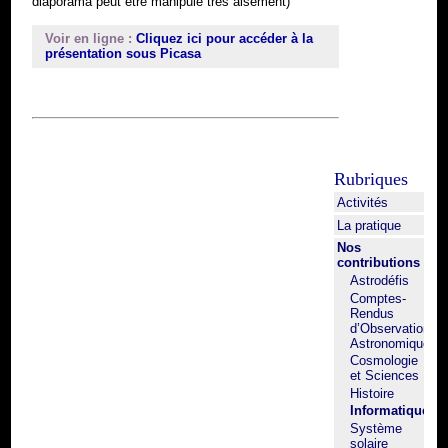
diaporama peut être manipulé très aisément)
Voir en ligne :
Cliquez ici pour accéder à la
présentation sous Picasa
Rubriques
Activités
La pratique
Nos
contributions
Astrodéfis
Comptes-
Rendus
d’Observation
Astronomique
Cosmologie
et Sciences
Histoire
Informatique
Système
solaire