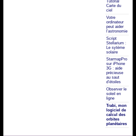
Tutorial
Carte du
ciel
Votre
ordinateur
peut aider
l’astronomie
Script
Stellarium :
Le sytème
solaire
StarmapPro
sur iPhone
3G : aide
précieuse
au saut
d’étoiles
Observer le
soleil en
ligne
Trabi, mon
logiciel de
calcul des
orbites
planétaires