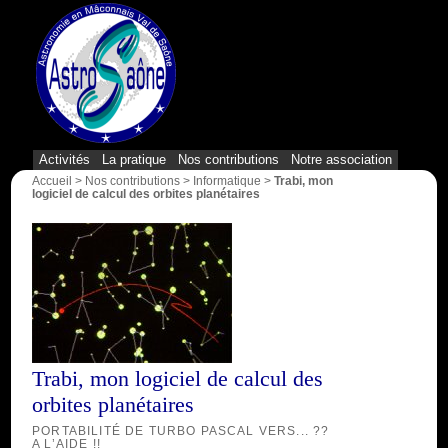
{1}
Activités
La pratique
Nos contributions
Notre association
Accueil
>
Nos contributions
>
Informatique
>
Trabi, mon
logiciel de calcul des orbites planétaires
Trabi, mon logiciel de calcul des
orbites planétaires
PORTABILITÉ DE TURBO PASCAL VERS... ??
A L’AIDE !!