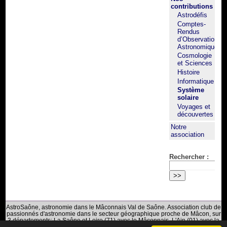
contributions
Astrodéfis
Comptes-
Rendus
d’Observation
Astronomique
Cosmologie
et Sciences
Histoire
Informatique
Système
solaire
Voyages et
découvertes
Notre
association
Rechercher :
AstroSaône, astronomie dans le Mâconnais Val de Saône. Association club de
passionnés d'astronomie dans le secteur géographique proche de Mâcon, sur
3 départements: La Saône et Loire (71) avec le Mâconnais, L'Ain (01) avec la
Bresse du Val de Saône et Le Rhône (69) avec le Beaujolais.