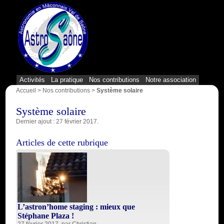
{1}
Activités
La pratique
Nos contributions
Notre association
Accueil
>
Nos contributions
>
Système solaire
Système solaire
Dernier ajout : 27 février 2017.
Articles de cette rubrique
L’astron’home staging : mieux que
Stéphane Plaza !
27 février 2017, par
Christian