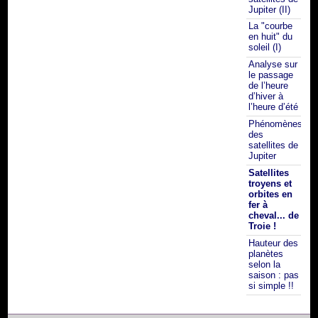
Jupiter (II)
La "courbe
en huit" du
soleil (I)
Analyse sur
le passage
de l’heure
d’hiver à
l’heure d’été
Phénomènes
des
satellites de
Jupiter
Satellites
troyens et
orbites en
fer à
cheval... de
Troie !
Hauteur des
planètes
selon la
saison : pas
si simple !!