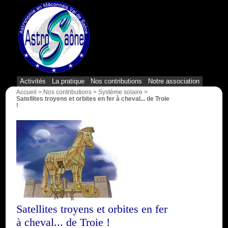
{1}
Activités
La pratique
Nos contributions
Notre association
Accueil
>
Nos contributions
>
Système solaire
>
Satellites troyens et orbites en fer à cheval... de Troie
!
Satellites troyens et orbites en fer
à cheval... de Troie !