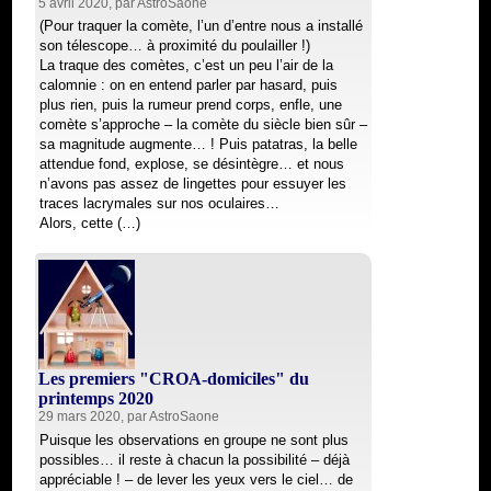
5 avril 2020, par
AstroSaone
(Pour traquer la comète, l’un d’entre nous a installé
son télescope… à proximité du poulailler !)
La traque des comètes, c’est un peu l’air de la
calomnie : on en entend parler par hasard, puis
plus rien, puis la rumeur prend corps, enfle, une
comète s’approche – la comète du siècle bien sûr –
sa magnitude augmente… ! Puis patatras, la belle
attendue fond, explose, se désintègre… et nous
n’avons pas assez de lingettes pour essuyer les
traces lacrymales sur nos oculaires…
Alors, cette (…)
Les premiers "CROA-domiciles" du
printemps 2020
29 mars 2020, par
AstroSaone
Puisque les observations en groupe ne sont plus
possibles… il reste à chacun la possibilité – déjà
appréciable ! – de lever les yeux vers le ciel… de