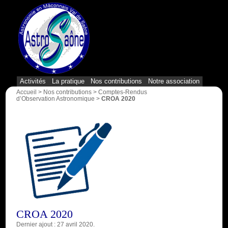
{1}
Activités
La pratique
Nos contributions
Notre association
Accueil
>
Nos contributions
>
Comptes-Rendus
d’Observation Astronomique
>
CROA 2020
CROA 2020
Dernier ajout : 27 avril 2020.