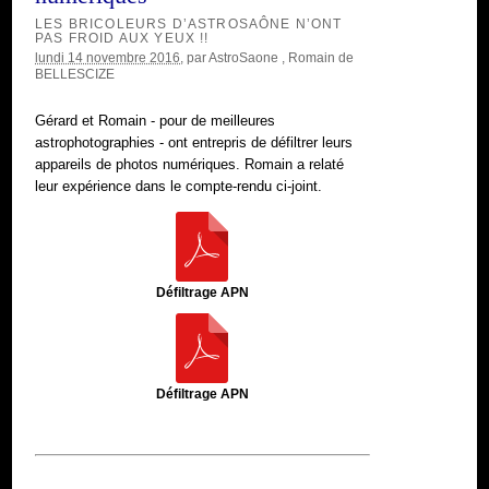
LES BRICOLEURS D’ASTROSAÔNE N’ONT
PAS FROID AUX YEUX !!
lundi 14 novembre 2016
, par
AstroSaone
,
Romain de
BELLESCIZE
Gérard et Romain - pour de meilleures
astrophotographies - ont entrepris de défiltrer leurs
appareils de photos numériques. Romain a relaté
leur expérience dans le compte-rendu ci-joint.
Défiltrage APN
Défiltrage APN