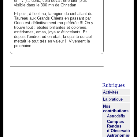
en "V")... donc, cela devait être bien plus
visible dans le 300 mn de Christian !
Et puis, à l’oeil nu, la région du ciel allant du
Taureau aux Grands Chiens en passant par
Orion est définitivement ma préférée !!! On y
trouve tout : étoiles brillantes et colorées,
astérismes, amas, joyaux étincelants. Et
depuis l’endroit où on était, la qualité du ciel
mettait le tout très en valeur !! Vivement la
prochaine...
Rubriques
Activités
La pratique
Nos
contributions
Astrodéfis
Comptes-
Rendus
d’Observation
Astronomique