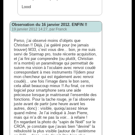
Loool
Observation du 16 janvier 2012. ENFIN !!
19 janvier 2012 14:27, par
Franck
Perso, j’ai observé moins d’objets que
Christian !! Déjà, j’ai galéré pour (ne jamais
trouver) M33, c’est vous dire... bon, je me suis
servi de Starmap pro, toute récente acquisition,
et j’ai fini par comprendre (ou plutôt, Christian
m’a montré) un paramétrage qui permettait de
suivre ma vision à l’oculaire avec renvoi coudé
correspondant à mes instruments !!(idem pour
mon chercheur qui est également avec renvoi
coudé)... une fois l’image dans le bon sens,
cela allait beaucoup mieux !! Au final, ce mini
logiciel pour smartphone sera une aide
précieuse lorsque je maitriserait l’ensemble des
fonctions. Pour la tache rouge, je l’ai observée
juste avant de partir (une heure avant les
autres, donc) : visible, quoiqu’assez ténue
quand même. Je l’ai indiqué à Jean Pierre,
mais qui m’a dit ne pas la voir... à refaire !
En regardant la photo du "sapin de Noël" sur le
CROA, je constate que j’avais bien "deviné" la
nébulosité la plus visible (autour de l’astérisme