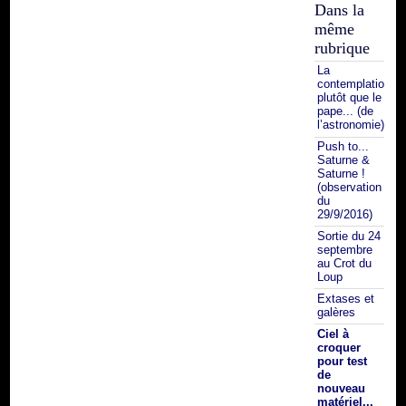
Dans la
même
rubrique
La
contemplation,
plutôt que le
pape... (de
l’astronomie) !!
Push to...
Saturne &
Saturne !
(observation
du
29/9/2016)
Sortie du 24
septembre
au Crot du
Loup
Extases et
galères
Ciel à
croquer
pour test
de
nouveau
matériel...