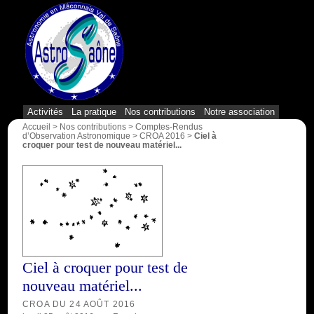
{1}
Activités
La pratique
Nos contributions
Notre association
Accueil
>
Nos contributions
>
Comptes-Rendus
d’Observation Astronomique
>
CROA 2016
>
Ciel à
croquer pour test de nouveau matériel...
Ciel à croquer pour test de
nouveau matériel...
CROA DU 24 AOÛT 2016