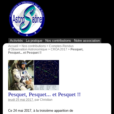
{1}
Activités
La pratique
Nos contributions
Notre association
Accueil
>
Nos contributions
>
Comptes-Rendus
d’Observation Astronomique
>
CROA 2017
>
Pesquet,
Pesquet... et Pesquet !!
Pesquet, Pesquet... et Pesquet !!
jeudi 25 mai 2017
, par
Christian
Ce 24 mai 2017, à la troisième apparition de