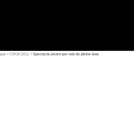
{1}
ique
>
CROA 2011
>
Spectacle jovien par nuit de pleine lune