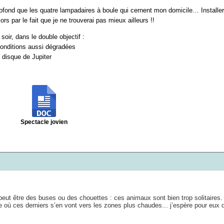
profond que les quatre lampadaires à boule qui cernent mon domicile… Install
rs par le fait que je ne trouverai pas mieux ailleurs !!
oir, dans le double objectif :
conditions aussi dégradées
e disque de Jupiter
Spectacle jovien
eut être des buses ou des chouettes : ces animaux sont bien trop solitaires.
où ces derniers s’en vont vers les zones plus chaudes... j’espère pour eux q