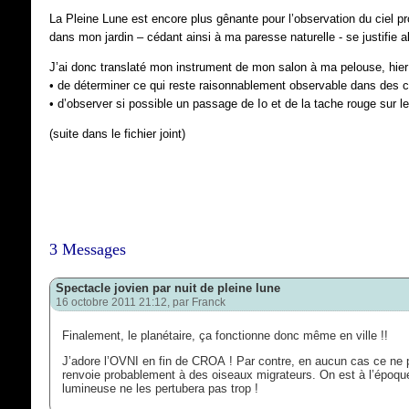
La Pleine Lune est encore plus gênante pour l’observation du ciel 
dans mon jardin – cédant ainsi à ma paresse naturelle - se justifie alo
J’ai donc translaté mon instrument de mon salon à ma pelouse, hier s
• de déterminer ce qui reste raisonnablement observable dans des 
• d’observer si possible un passage de Io et de la tache rouge sur l
(suite dans le fichier joint)
3 Messages
Spectacle jovien par nuit de pleine lune
16 octobre 2011 21:12, par
Franck
Finalement, le planétaire, ça fonctionne donc même en ville !!
J’adore l’OVNI en fin de CROA ! Par contre, en aucun cas ce ne p
renvoie probablement à des oiseaux migrateurs. On est à l’époque 
lumineuse ne les pertubera pas trop !