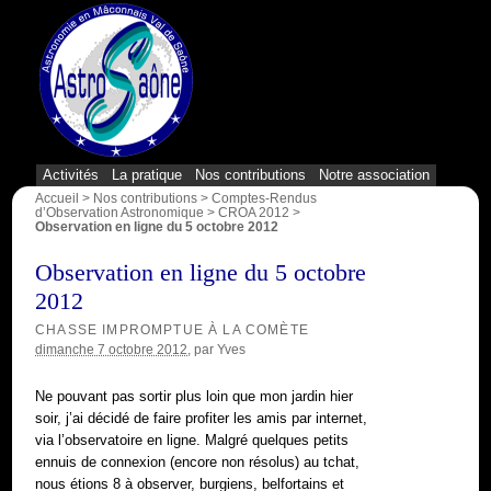
{1}
Activités
La pratique
Nos contributions
Notre association
Accueil
>
Nos contributions
>
Comptes-Rendus
d’Observation Astronomique
>
CROA 2012
>
Observation en ligne du 5 octobre 2012
Observation en ligne du 5 octobre
2012
CHASSE IMPROMPTUE À LA COMÈTE
dimanche 7 octobre 2012
, par
Yves
Ne pouvant pas sortir plus loin que mon jardin hier
soir, j’ai décidé de faire profiter les amis par internet,
via l’observatoire en ligne. Malgré quelques petits
ennuis de connexion (encore non résolus) au tchat,
nous étions 8 à observer, burgiens, belfortains et