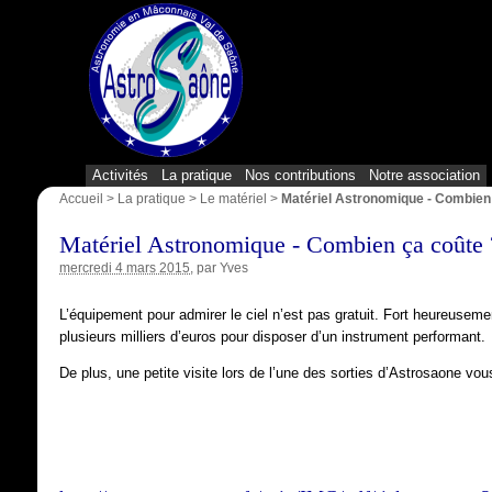
Activités
La pratique
Nos contributions
Notre association
Accueil
>
La pratique
>
Le matériel
>
Matériel Astronomique - Combien
Matériel Astronomique - Combien ça coûte 
mercredi 4 mars 2015
, par
Yves
L’équipement pour admirer le ciel n’est pas gratuit. Fort heureusemen
plusieurs milliers d’euros pour disposer d’un instrument performant.
De plus, une petite visite lors de l’une des sorties d’Astrosaone vou