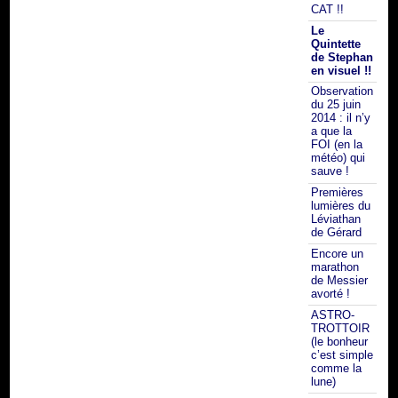
CAT !!
Le
Quintette
de Stephan
en visuel !!
Observation
du 25 juin
2014 : il n’y
a que la
FOI (en la
météo) qui
sauve !
Premières
lumières du
Léviathan
de Gérard
Encore un
marathon
de Messier
avorté !
ASTRO-
TROTTOIR
(le bonheur
c’est simple
comme la
lune)