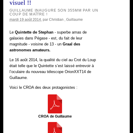
visuel !!
GUILLAUME INAUGURE SON 355MM PAR UN
COUP DE MAÎTRE !
mardi 19 août 2014
, par
Christian
,
Guillaume
Le
Quintette de Stephan
- superbe amas de
galaxies dans Pégase - est, du fait de leur
magnitude - voisine de 13 - un
Graal des
astronomes amateurs.
Le 16 août 2014, la qualité du ciel au Crot du Loup
était telle que le Quintette s’est laissé entrevoir à
l’oculaire du nouveau télescope OrionXXT14 de
Guillaume.
Voici le CROA des deux protagonistes :
CROA de Guillaume