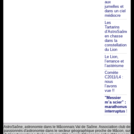
aux
jumelles et
dans un ciel
médiocre
Les
Tartarins
d’AstroSaône
en chasse
dans la
constellation
du Lion
Le Lion,
l’errance et
l’astérisme
Comète
C2011/L4 :
nous
l’avons
vue !!
"Messier
m’a scier" :
marathonus
interruptus !
AstroSaône, astronomie dans le Mâconnais Val de Saône. Association club de
passionnés d'astronomie dans le secteur géographique proche de Mâcon, sur