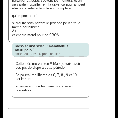
perturber(ça seras souvent les memes), et on
se valide mutuellement la cible. ça pourrait peut
etre nous aider a tenir le nuit complete.
qu’en pense tu ?
si d’autre sotn partant le procédé peut etre le
meme par binome...
A+
et encore merci pour ce CROA
"Messier m’a scier" : marathonus
interruptus !
9 mars 2013 15:14, par
Christian
Cette idée me va bien !! Mais je vais avoir
des pb. de dispo à cette période.
Je pourrai me libérer les 6, 7, 8 , 9 et 10
seulement....
en espérant que les cieux nous soient
favorables !!