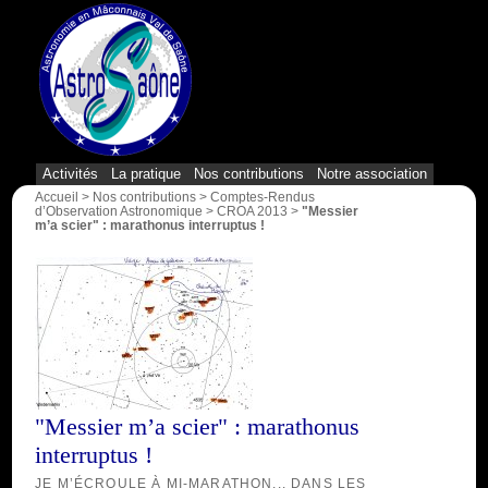
{1}
Activités
La pratique
Nos contributions
Notre association
Accueil
>
Nos contributions
>
Comptes-Rendus
d’Observation Astronomique
>
CROA 2013
>
"Messier
m’a scier" : marathonus interruptus !
"Messier m’a scier" : marathonus
interruptus !
JE M’ÉCROULE À MI-MARATHON... DANS LES