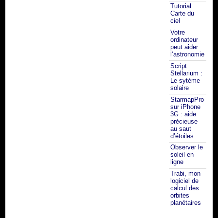
Tutorial
Carte du
ciel
Votre
ordinateur
peut aider
l’astronomie
Script
Stellarium :
Le sytème
solaire
StarmapPro
sur iPhone
3G : aide
précieuse
au saut
d’étoiles
Observer le
soleil en
ligne
Trabi, mon
logiciel de
calcul des
orbites
planétaires