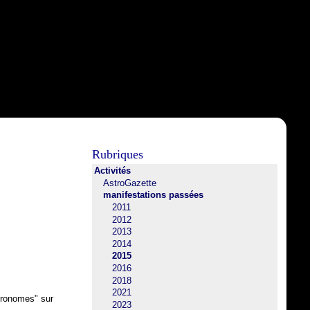
Rubriques
Activités
AstroGazette
manifestations passées
2011
2012
2013
2014
2015
2016
2018
2021
stronomes" sur
2023