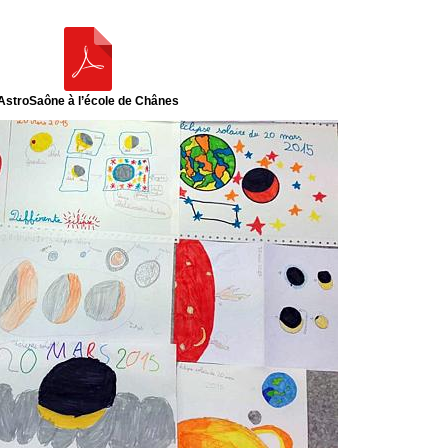
AstroSaône à l’école de Chânes