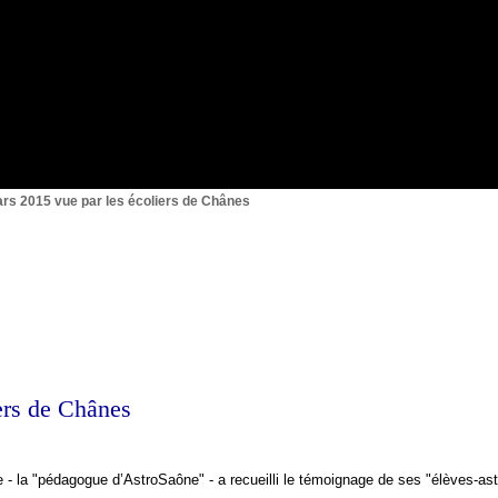
{1}
ars 2015 vue par les écoliers de Chânes
ers de Chânes
ane - la "pédagogue d’AstroSaône" - a recueilli le témoignage de ses "élèves-a