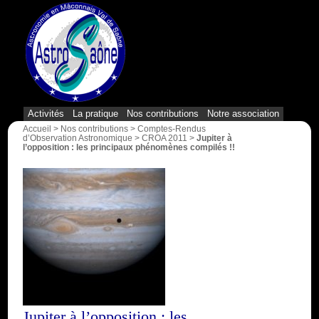
{1}
Activités
La pratique
Nos contributions
Notre association
Accueil
>
Nos contributions
>
Comptes-Rendus
d’Observation Astronomique
>
CROA 2011
>
Jupiter à
l’opposition : les principaux phénomènes compilés !!
Jupiter à l’opposition : les