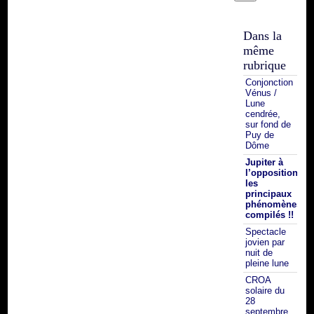
Dans la
même
rubrique
Conjonction
Vénus /
Lune
cendrée,
sur fond de
Puy de
Dôme
Jupiter à
l’opposition :
les
principaux
phénomènes
compilés !!
Spectacle
jovien par
nuit de
pleine lune
CROA
solaire du
28
septembre