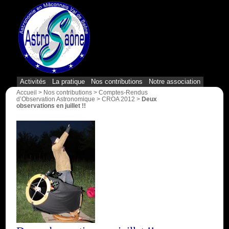
{1}
Activités
La pratique
Nos contributions
Notre association
Accueil
>
Nos contributions
>
Comptes-Rendus
d’Observation Astronomique
>
CROA 2012
>
Deux
observations en juillet !!