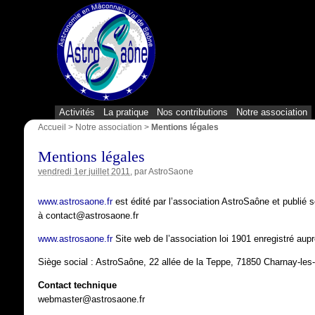
Activités
La pratique
Nos contributions
Notre association
Accueil
>
Notre association
>
Mentions légales
Mentions légales
vendredi 1er juillet 2011
, par
AstroSaone
www.astrosaone.fr
est édité par l’association AstroSaône et publié s
à contact@astrosaone.fr
www.astrosaone.fr
Site web de l’association loi 1901 enregistré aup
Siège social : AstroSaône, 22 allée de la Teppe, 71850 Charnay-le
Contact technique
webmaster@astrosaone.fr