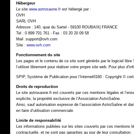
Hébergeur
Le site
www.astrosaone.fr
est hébergé par :
OVH
SARL OVH
Adresse : 140, quai du Sartel - 59100 ROUBAIX| FRANCE
Tel : 0 899 701 761 - Fax : 03 20 20 09 58
Mail :support@ovh.com
Site :
www.ovh.com
Fonctionnement du site
Les pages et le contenu de ce site sont générés par le logiciel li
l’utiliser librement pour réaliser votre propre site web. Pour plus d’i
SPIP, Système de Publication pour l’Internet0160 : Copyright © cer
Droits de reproduction
Le site astrosaone.fr est couverts par ces mentions légales et l’ens
explicite, la propriété exclusive de l’Association AstroSaône.
Ainsi, sauf autorisation expresse de l’association AstroSaône et dans
en faire d’utilisation commerciale.
Limite de responsabilité
Les informations publiées sur les sites couverts par ces mentions lé
contractuelle, et ne sont pas garanties au jour de leur consultation.