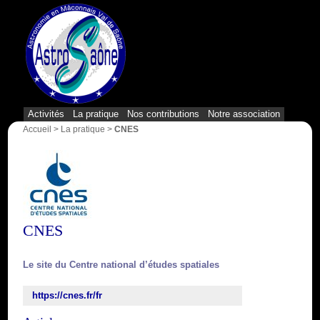
{1}
Activités
La pratique
Nos contributions
Notre association
Accueil
>
La pratique
>
CNES
CNES
Le site du Centre national d’études spatiales
https://cnes.fr/fr