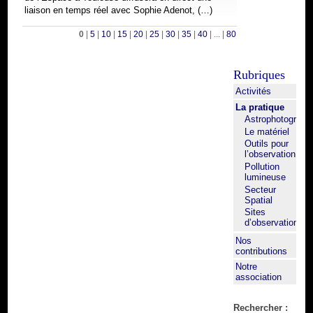
liaison en temps réel avec Sophie Adenot, (…)
0
|
5
|
10
|
15
|
20
|
25
|
30
|
35
|
40
|
...
|
80
Rubriques
Activités
La pratique
Astrophotograph
Le matériel
Outils pour
l’observation
Pollution
lumineuse
Secteur
Spatial
Sites
d’observation
Nos
contributions
Notre
association
Rechercher :