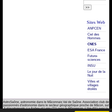
Sites Web
ANPCEN
Ciel des
Hommes
CNES
ESA France
Futura-
sciences
INSU
Le jour de la
Nuit
Villes et
villages
étoilés
AstroSaône, astronomie dans le Mâconnais Val de Saône. Association club de
passionnés d'astronomie dans le secteur géographique proche de Mâcon, sur
3 départements: La Saône et Loire (71) avec le Mâconnais, L'Ain (01) avec la
Bresse du Val de Saône et Le Rhône (69) avec le Beaujolais.